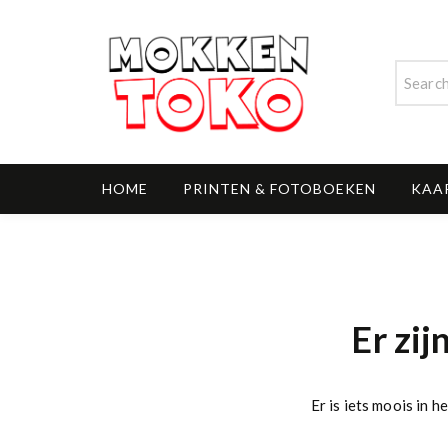
G
a
n
a
a
r
MOKKENTOKO
d
e
i
HOME
PRINTEN & FOTOBOEKEN
KAA
n
h
o
u
d
Er zij
Er is iets moois in