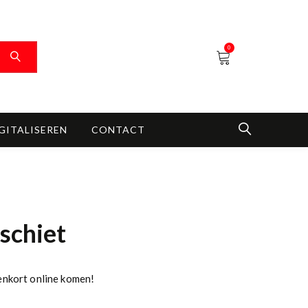
0
GITALISEREN
CONTACT
rschiet
enkort online komen!