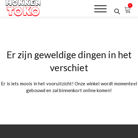
G
0
a
n
MOKKENTOKO
a
a
r
d
e
Er zijn geweldige dingen in het
i
n
verschiet
h
o
Er is iets moois in het vooruitzicht! Onze winkel wordt momenteel
u
gebouwd en zal binnenkort online komen!
d